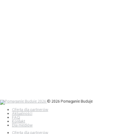
300 miejsc
ZBIERAMY KILOMETRY
do 30 czerwca
NETWORKING
800 osób
TARGI KOMPETENCJI
30 maja 2026
© 2026 Pomaganie Buduje
Oferta dla partnerów
Aktualności
FAQ
Kontakt
Dla mediów
Oferta dla partnerów