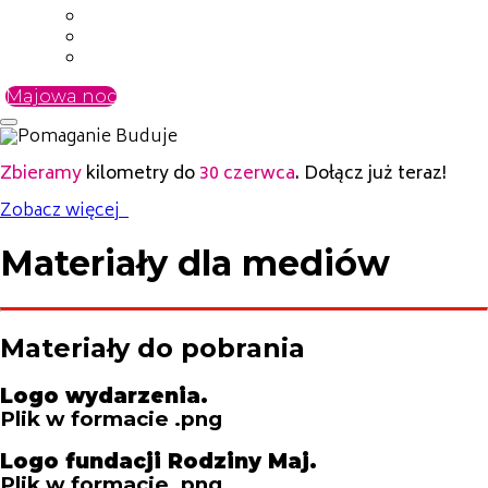
Kontakt z nami
FAQ
Media kit
Majowa noc
Zbieramy
kilometry do
30 czerwca
. Dołącz już teraz!
Zobacz więcej
Materiały dla mediów
Materiały do pobrania
Logo wydarzenia.
Plik w formacie .png
Logo fundacji Rodziny Maj.
Plik w formacie .png