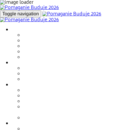
Toggle navigation
Kim jesteśmy
Marzena Maj
Nasz zespół
Zaufali nam
Nasi Ambasadorzy
Fotorelacja 2025
Fundacja Rodziny Maj
Podopieczni Fundacji
Projekty strategiczne
Sklep Fundacji
Wydarzenia
Gala Charytatywna (16.05)
Networking - Miasteczko Relacji (30.05)
Targi – Miasteczko Relacji (30.05)
III Mistrzostwa Polski Branży Budowlanej w
kolarstwie szosowym (30.05)
Zbieramy kilometry na rowerze (do 30.06)
Info & Kontakt
Lokalizacja