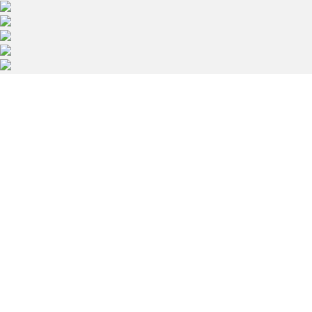
GALA CHARYTATYWNA
16 maja 2026
WYDARZENIE
30 maja 2026
LOKALIZACJA
Podłęże 678
k. Krakowa