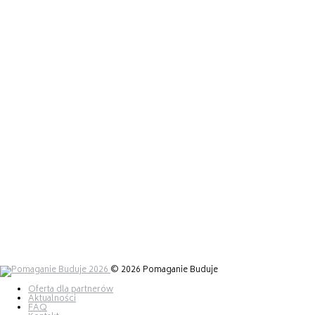
WYŚCIGI III MPBB
300 miejsc
ZBIERAMY KILOMETRY
do 30 czerwca
NETWORKING
800 osób
TARGI KOMPETENCJI
30 maja 2026
© 2026 Pomaganie Buduje
Oferta dla partnerów
Aktualności
FAQ