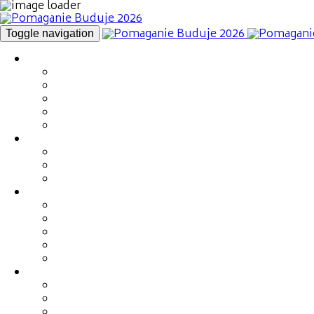
Toggle navigation
Kim jesteśmy
Marzena Maj
Nasz zespół
Zaufali nam
Nasi Ambasadorzy
Fotorelacja 2025
Fundacja Rodziny Maj
Podopieczni Fundacji
Projekty strategiczne
Sklep Fundacji
Wydarzenia
Gala Charytatywna (16.05)
Networking - Miasteczko Relacji (30.05)
Targi – Miasteczko Relacji (30.05)
III Mistrzostwa Polski Branży Budowlanej w 
Zbieramy kilometry na rowerze (do 30.06)
Info & Kontakt
Lokalizacja
Kontakt z nami
FAQ