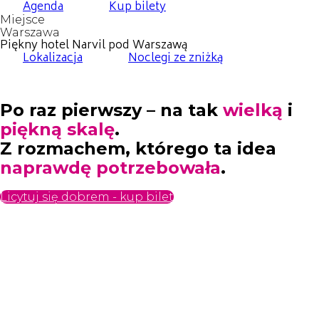
Agenda
Kup bilety
Miejsce
Warszawa
Piękny hotel Narvil pod Warszawą
Lokalizacja
Noclegi ze zniżką
Po raz pierwszy – na tak
wielką
i
piękną skalę
.
Z rozmachem, którego ta idea
naprawdę potrzebowała
.
Licytuj się dobrem - kup bilet
Jesteś częścią pomocy