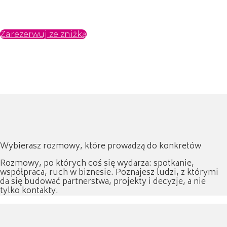
Narvil. Jedna lub dwie noce — Ty wybierasz, my dbamy o
resztę.
Zarezerwuj ze zniżką
Wybierasz rozmowy, które prowadzą do konkretów
Rozmowy, po których coś się wydarza: spotkanie,
współpraca, ruch w biznesie. Poznajesz ludzi, z którymi
da się budować partnerstwa, projekty i decyzje, a nie
tylko kontakty.