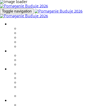
Toggle navigation
Kim jesteśmy
Marzena Maj
Nasz zespół
Zaufali nam
Nasi Ambasadorzy
Fotorelacja 2025
Fundacja Rodziny Maj
Podopieczni Fundacji
Projekty strategiczne
Sklep Fundacji
Wydarzenia
Gala Charytatywna (16.05)
Networking - Miasteczko Relacji (30.05)
Targi – Miasteczko Relacji (30.05)
III Mistrzostwa Polski Branży Budowlanej w
kolarstwie szosowym (30.05)
Zbieramy kilometry na rowerze (do 30.06)
Info & Kontakt
Lokalizacja