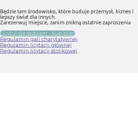
Będzie tam środowisko, które buduje przemysł, biznes i
lepszy świat dla innych.
Zarezerwuj miejsce, zanim znikną ostatnie zaproszenia
Licytuj się dobrem - kup bilet
Regulamin gali charytatywnej
Regulamin licytacji głównej
Regulamin licytacji stolikowej
GALA CHARYTATYWNA
16 maja 2026
WYDARZENIE
30 maja 2026