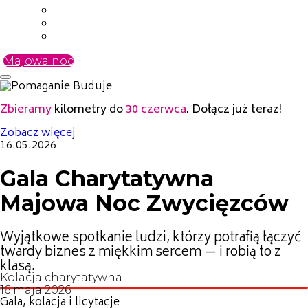
Kontakt z nami
FAQ
Media kit
Majowa noc
Zbieramy
kilometry do
30 czerwca
. Dołącz już teraz!
Zobacz więcej
16.05.2026
Gala Charytatywna
Majowa Noc Zwycięzców
Wyjątkowe spotkanie ludzi, którzy potrafią łączyć
twardy biznes z miękkim sercem — i robią to z
klasą.
Kolacja charytatywna
16 maja 2026
Gala, kolacja i licytacje