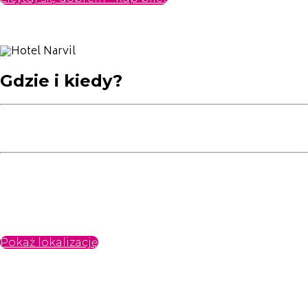
Gdzie i kiedy?
16 maja
Piękny Hotel Narvil pod Warszawą
Narvil to miejsce stworzone do takich
wieczorów: wspaniała przestrzeń, wysoki
standard, świetna energia i oprawa,
która
podkreśla rangę spotkania.
Pokaż lokalizację
Niech ta noc trwa dłużej. Dla uczestników Gali
przygotowaliśmy
ekskluzywną zniżkę
na pobyt w Hotelu