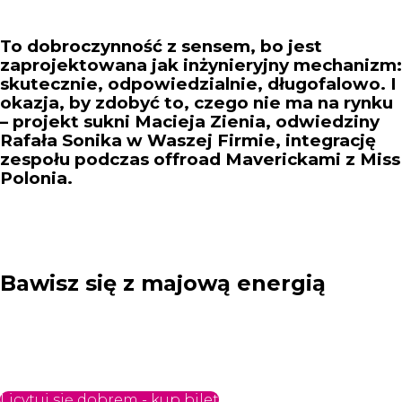
zbudowanej jak system
To dobroczynność z sensem, bo jest
zaprojektowana jak inżynieryjny mechanizm:
skutecznie, odpowiedzialnie, długofalowo. I
okazja, by zdobyć to, czego nie ma na rynku
– projekt sukni Macieja Zienia, odwiedziny
Rafała Sonika w Waszej Firmie, integrację
zespołu podczas offroad Maverickami z Miss
Polonia.
Bawisz się z majową energią
Gala Pomaganie Buduje to przede wszystkim noc
wspaniałej zabawy przy muzyce i wytwornej kolacji. Już
od dwóch lat świat biznesu bawi się w wiosennej
atmosferze. Luźno, optymistycznie, radośnie!
Licytuj się dobrem - kup bilet